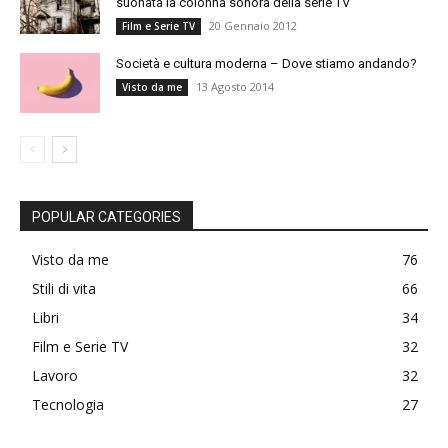
suonata la colonna sonora della serie TV
20 Gennaio 2012
Film e Serie TV
Società e cultura moderna – Dove stiamo andando?
13 Agosto 2014
Visto da me
POPULAR CATEGORIES
Visto da me
76
Stili di vita
66
Libri
34
Film e Serie TV
32
Lavoro
32
Tecnologia
27