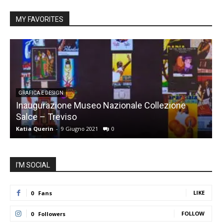
MY FAVORITES
GRAFICA E DESIGN
Inaugurazione Museo Nazionale Collezione
Salce – Treviso
L
Katia Querin
-
9 Giugno 2021
0
K
I'M SOCIAL
LIKE
0
Fans
FOLLOW
0
Followers