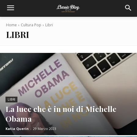
Home
Cultura Pop
Libri
LIBRI
LIBRI
La luce che è in noi di Michelle
Obama
Katia Querin
-
29 Marzo 2023