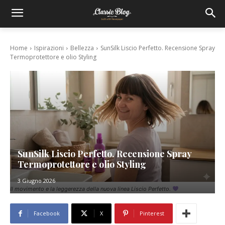
Home
Ispirazioni
Bellezza
SunSilk Liscio Perfetto. Recensione Spray
Termoprotettore e olio Styling
SunSilk Liscio Perfetto. Recensione Spray
Termoprotettore e olio Styling
3 Giugno 2026
Il movimento e la leggerezza della nuova linea Liscio Perfetto.
Facebook
X
Pinterest