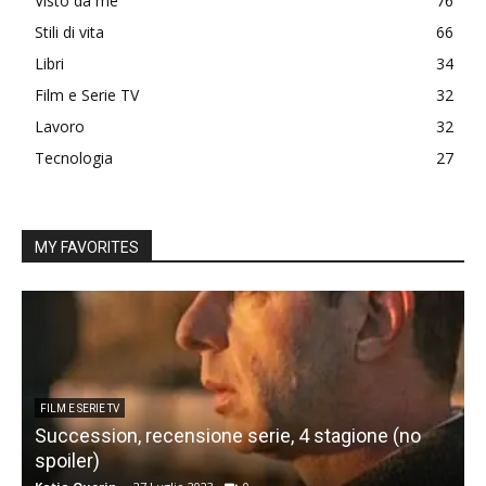
Visto da me
76
Stili di vita
66
Libri
34
Film e Serie TV
32
Lavoro
32
Tecnologia
27
MY FAVORITES
FILM E SERIE TV
Succession, recensione serie, 4 stagione (no
spoiler)
È