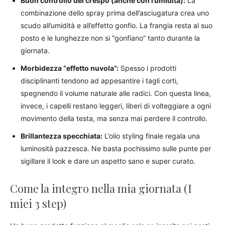
Buon controllo del crespo (anche con l’umidità):
La
combinazione dello spray prima dell’asciugatura crea uno
scudo all’umidità e all’effetto gonfio. La frangia resta al suo
posto e le lunghezze non si “gonfiano” tanto durante la
giornata.
Morbidezza “effetto nuvola”:
Spesso i prodotti
disciplinanti tendono ad appesantire i tagli corti,
spegnendo il volume naturale alle radici. Con questa linea,
invece, i capelli restano leggeri, liberi di volteggiare a ogni
movimento della testa, ma senza mai perdere il controllo.
Brillantezza specchiata:
L’olio styling finale regala una
luminosità pazzesca. Ne basta pochissimo sulle punte per
sigillare il look e dare un aspetto sano e super curato.
Come la integro nella mia giornata (I
miei 3 step)