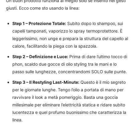
Un buon prodotto funziona al meglio solo se inserito nei gesti
giusti. Ecco come sto usando la linea:
Step 1 – Protezione Totale:
Subito dopo lo shampoo, sui
capelli tamponati, vaporizzo lo spray termoprotettore. È
leggerissimo, non unge e prepara la struttura del capello al
calore, facilitando la piega con la spazzola.
Step 2 – Definizione e Luce:
Prima di dare l’ultimo tocco di
phon, scaldo due gocce di olio styling tra le mani e lo
passo sulle lunghezze, concentrandomi SOLO sulle punte.
Step 3 – Il Restyling Last-Minute:
Questo è il mio segreto
per le giornate lunghe. Tengo l’olio a portata di mano per
ravvivare il look a metà pomeriggio. Basta una goccia
millesimale per eliminare l’elettricità statica e ridare subito
lucentezza e quel profumo buonissimo che caratterizza la
linea.