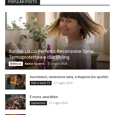
POPULAR POSTS
SunSilk Liscio Perfetto. Recensione Spray
Termoprotettore e olio Styling
Katia Querin
-
3 Giugno 2026
Bellezza
Succession, recensione serie, 4 stagione (no spoiler)
27 Luglio 2023
Film e Serie TV
È morta Jane Birkin
21 Luglio 2023
Ispirazioni