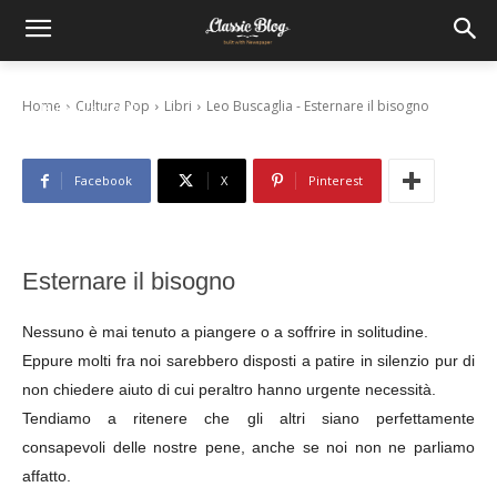
Leo Buscaglia – Esternare il bisogno
Home
Cultura Pop
Libri
Leo Buscaglia - Esternare il bisogno
18 Febbraio 2012
Facebook
X
Pinterest
Esternare il bisogno
Nessuno è mai tenuto a piangere o a soffrire in solitudine.
Eppure molti fra noi sarebbero disposti a patire in silenzio pur di
non chiedere aiuto di cui peraltro hanno urgente necessità.
Tendiamo a ritenere che gli altri siano perfettamente
consapevoli delle nostre pene, anche se noi non ne parliamo
affatto.