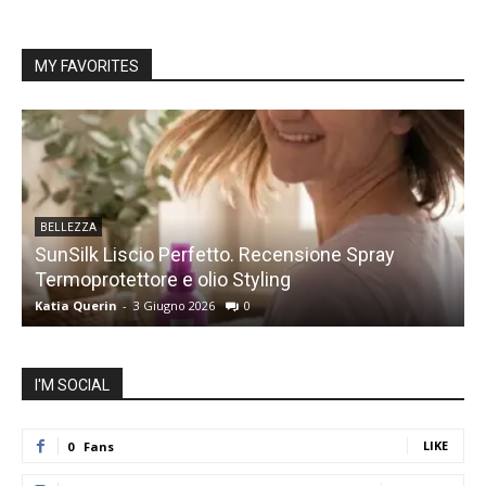
MY FAVORITES
BELLEZZA
SunSilk Liscio Perfetto. Recensione Spray
Termoprotettore e olio Styling
s
Katia Querin
-
3 Giugno 2026
0
K
I'M SOCIAL
LIKE
0
Fans