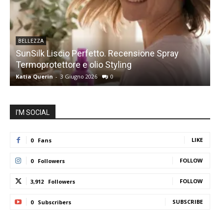
BELLEZZA
SunSilk Liscio Perfetto. Recensione Spray
Termoprotettore e olio Styling
s
Katia Querin
-
3 Giugno 2026
0
K
I'M SOCIAL
LIKE
0
Fans
FOLLOW
0
Followers
FOLLOW
3,912
Followers
SUBSCRIBE
0
Subscribers