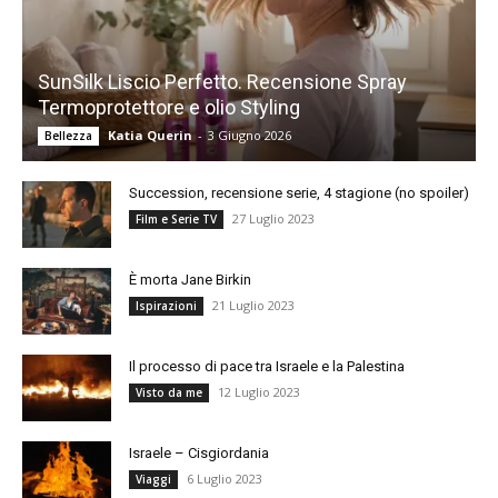
SunSilk Liscio Perfetto. Recensione Spray
Termoprotettore e olio Styling
Katia Querin
-
3 Giugno 2026
Bellezza
Succession, recensione serie, 4 stagione (no spoiler)
27 Luglio 2023
Film e Serie TV
È morta Jane Birkin
21 Luglio 2023
Ispirazioni
Il processo di pace tra Israele e la Palestina
12 Luglio 2023
Visto da me
Israele – Cisgiordania
6 Luglio 2023
Viaggi