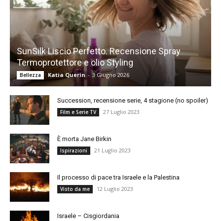
SunSilk Liscio Perfetto. Recensione Spray
Termoprotettore e olio Styling
Katia Querin
-
3 Giugno 2026
Bellezza
Succession, recensione serie, 4 stagione (no spoiler)
27 Luglio 2023
Film e Serie TV
È morta Jane Birkin
21 Luglio 2023
Ispirazioni
Il processo di pace tra Israele e la Palestina
12 Luglio 2023
Visto da me
Israele – Cisgiordania