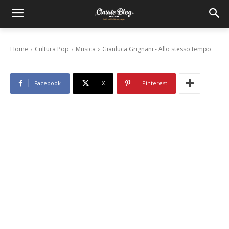
Gianluca Grignani – Allo stesso tempo
30 Agosto 2010
Home
Cultura Pop
Musica
Gianluca Grignani - Allo stesso tempo
Facebook
X
Pinterest