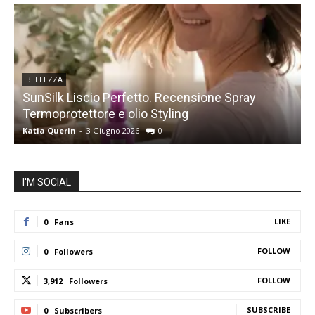
BELLEZZA
SunSilk Liscio Perfetto. Recensione Spray
Termoprotettore e olio Styling
s
Katia Querin
-
3 Giugno 2026
0
K
I'M SOCIAL
LIKE
0
Fans
FOLLOW
0
Followers
FOLLOW
3,912
Followers
SUBSCRIBE
0
Subscribers