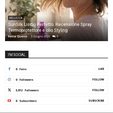
BELLEZZA
SunSilk Liscio Perfetto. Recensione Spray
Termoprotettore e olio Styling
s
Katia Querin
-
3 Giugno 2026
0
K
I'M SOCIAL
LIKE
0
Fans
FOLLOW
0
Followers
FOLLOW
3,912
Followers
SUBSCRIBE
0
Subscribers