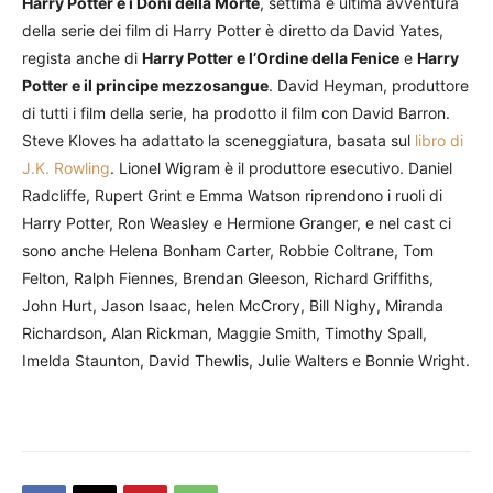
Harry Potter e i Doni della Morte
, settima e ultima avventura
della serie dei film di Harry Potter è diretto da David Yates,
regista anche di
Harry Potter e l’Ordine della Fenice
e
Harry
Potter e il principe mezzosangue
. David Heyman, produttore
di tutti i film della serie, ha prodotto il film con David Barron.
Steve Kloves ha adattato la sceneggiatura, basata sul
libro di
J.K. Rowling
. Lionel Wigram è il produttore esecutivo. Daniel
Radcliffe, Rupert Grint e Emma Watson riprendono i ruoli di
Harry Potter, Ron Weasley e Hermione Granger, e nel cast ci
sono anche Helena Bonham Carter, Robbie Coltrane, Tom
Felton, Ralph Fiennes, Brendan Gleeson, Richard Griffiths,
John Hurt, Jason Isaac, helen McCrory, Bill Nighy, Miranda
Richardson, Alan Rickman, Maggie Smith, Timothy Spall,
Imelda Staunton, David Thewlis, Julie Walters e Bonnie Wright.