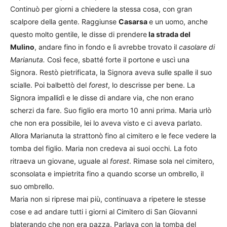
Continuò per giorni a chiedere la stessa cosa, con gran
scalpore della gente. Raggiunse
Casarsa
e un uomo, anche
questo molto gentile, le disse di prendere
la strada del
Mulino
, andare fino in fondo e lì avrebbe trovato il
casolare di
Marianuta.
Così fece, sbatté forte il portone e uscì una
Signora. Restò pietrificata, la Signora aveva sulle spalle il suo
scialle. Poi balbettò del
forest
, lo descrisse per bene. La
Signora impallidì e le disse di andare via, che non erano
scherzi da fare. Suo figlio era morto 10 anni prima. Maria urlò
che non era possibile, lei lo aveva visto e ci aveva parlato.
Allora Marianuta la strattonò fino al cimitero e le fece vedere la
tomba del figlio. Maria non credeva ai suoi occhi. La foto
ritraeva un giovane, uguale al
forest
. Rimase sola nel cimitero,
sconsolata e impietrita fino a quando scorse un ombrello, il
suo ombrello.
Maria non si riprese mai più, continuava a ripetere le stesse
cose e ad andare tutti i giorni al Cimitero di San Giovanni
blaterando che non era pazza. Parlava con la tomba del