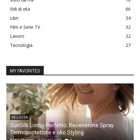
Stili di vita
66
Libri
34
Film e Serie TV
32
Lavoro
32
Tecnologia
27
MY FAVORITES
BELLEZZA
SunSilk Liscio Perfetto. Recensione Spray
Termoprotettore e olio Styling
s
Katia Querin
-
3 Giugno 2026
0
K