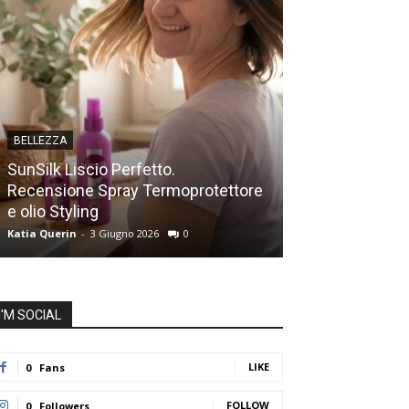
BELLEZZA
FILM E SERIE TV
SunSilk Liscio Perfetto.
Recensione Spray Termoprotettore
Succession, re
e olio Styling
stagione (no s
Katia Querin
-
3 Giugno 2026
0
Katia Querin
-
27 L
I'M SOCIAL
LIKE
0
Fans
FOLLOW
0
Followers