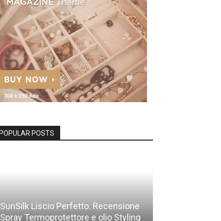
POPULAR POSTS
SunSilk Liscio Perfetto. Recensione
Spray Termoprotettore e olio Styling