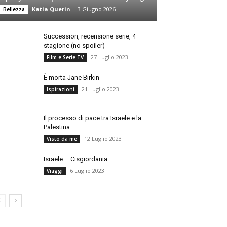
Katia Querin
-
3 Giugno 2026
Bellezza
Succession, recensione serie, 4
stagione (no spoiler)
27 Luglio 2023
Film e Serie TV
È morta Jane Birkin
21 Luglio 2023
Ispirazioni
Il processo di pace tra Israele e la
Palestina
12 Luglio 2023
Visto da me
Israele – Cisgiordania
6 Luglio 2023
Viaggi