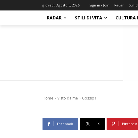
Radar
Stili d
giovedì, Agosto 6, 2026
Sign in / Join
RADAR
STILI DI VITA
CULTURA 
Visto da me
Gossip !
28 Luglio 2011
774
0
Home
Visto da me
Gossip !
Facebook
X
Pinterest