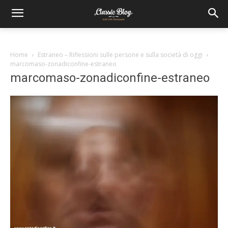
Home
Estraneo – Riflessioni sulle persone e sulla società di oggi
marcomaso-zonadiconfine-estraneo
marcomaso-zonadiconfine-estraneo