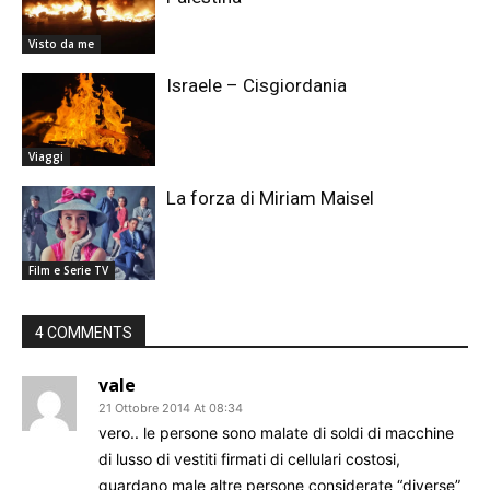
Visto da me
Israele – Cisgiordania
Viaggi
La forza di Miriam Maisel
Film e Serie TV
4 COMMENTS
vale
21 Ottobre 2014 At 08:34
vero.. le persone sono malate di soldi di macchine
di lusso di vestiti firmati di cellulari costosi,
guardano male altre persone considerate “diverse”