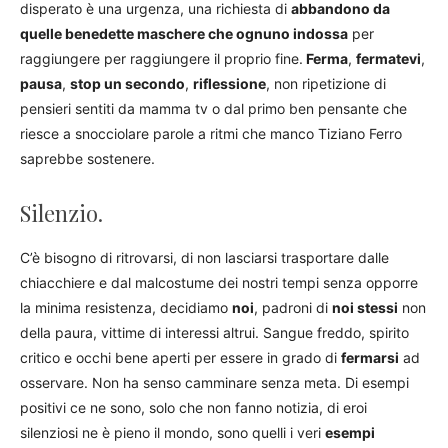
disperato è una urgenza, una richiesta di
abbandono da
quelle benedette maschere che ognuno indossa
per
raggiungere per raggiungere il proprio fine.
Ferma
,
fermatevi
,
pausa
,
stop un secondo
,
riflessione
, non ripetizione di
pensieri sentiti da mamma tv o dal primo ben pensante che
riesce a snocciolare parole a ritmi che manco Tiziano Ferro
saprebbe sostenere.
Silenzio.
C’è bisogno di ritrovarsi, di non lasciarsi trasportare dalle
chiacchiere e dal malcostume dei nostri tempi senza opporre
la minima resistenza, decidiamo
noi
, padroni di
noi stessi
non
della paura, vittime di interessi altrui. Sangue freddo, spirito
critico e occhi bene aperti per essere in grado di
fermarsi
ad
osservare. Non ha senso camminare senza meta. Di esempi
positivi ce ne sono, solo che non fanno notizia, di eroi
silenziosi ne è pieno il mondo, sono quelli i veri
esempi