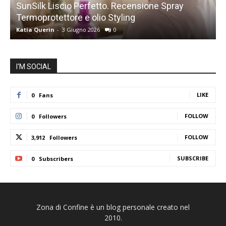
SunSilk Liscio Perfetto. Recensione Spray
Termoprotettore e olio Styling
s
Katia Querin
-
3 Giugno 2026
0
K
I'M SOCIAL
LIKE
0
Fans
FOLLOW
0
Followers
FOLLOW
3,912
Followers
SUBSCRIBE
0
Subscribers
Zona di Confine è un blog personale creato nel
2010.