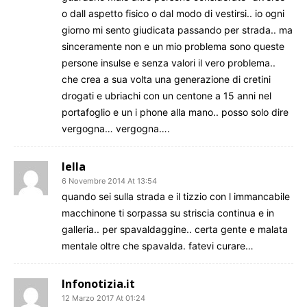
o dall aspetto fisico o dal modo di vestirsi.. io ogni
giorno mi sento giudicata passando per strada.. ma
sinceramente non e un mio problema sono queste
persone insulse e senza valori il vero problema..
che crea a sua volta una generazione di cretini
drogati e ubriachi con un centone a 15 anni nel
portafoglio e un i phone alla mano.. posso solo dire
vergogna… vergogna….
lella
6 Novembre 2014 At 13:54
quando sei sulla strada e il tizzio con l immancabile
macchinone ti sorpassa su striscia continua e in
galleria.. per spavaldaggine.. certa gente e malata
mentale oltre che spavalda. fatevi curare…
Infonotizia.it
12 Marzo 2017 At 01:24