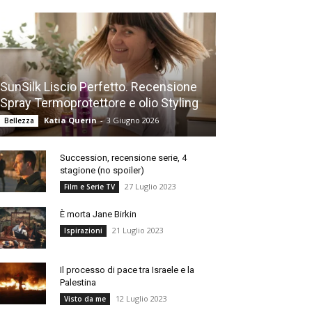
SunSilk Liscio Perfetto. Recensione
Spray Termoprotettore e olio Styling
Katia Querin
-
3 Giugno 2026
Bellezza
Succession, recensione serie, 4
stagione (no spoiler)
27 Luglio 2023
Film e Serie TV
È morta Jane Birkin
21 Luglio 2023
Ispirazioni
Il processo di pace tra Israele e la
Palestina
12 Luglio 2023
Visto da me