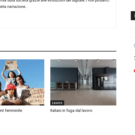
ia sulla società grazie alle evoluzioni del digitale, i voli pindarici
della narrazione.
Lavoro
t femminile
Italiani in fuga dal lavoro