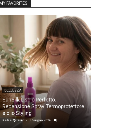
MY FAVORITES
BELLEZZA
FILM E SERIE TV
SunSilk Liscio Perfetto.
Recensione Spray Termoprotettore
Succession, re
e olio Styling
stagione (no s
Katia Querin
-
3 Giugno 2026
0
Katia Querin
-
27 L