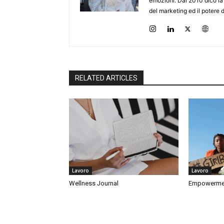
emozioni. Dal 2010 dico la m
del marketing ed il potere 
RELATED ARTICLES
Lavoro
Lavoro
Wellness Journal
Empowermen