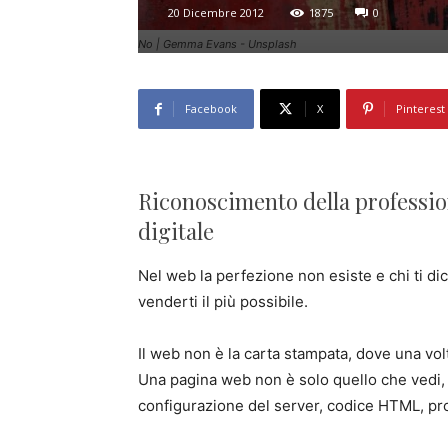
20 Dicembre 2012
1875
0
No | Gemma Evans - Unsplash
Facebook
X
Pinterest
Riconoscimento della profession
digitale
Nel web la perfezione non esiste e chi ti dic
venderti il più possibile.
Il web non è la carta stampata, dove una volt
Una pagina web non è solo quello che vedi, ri
configurazione del server, codice HTML, pr