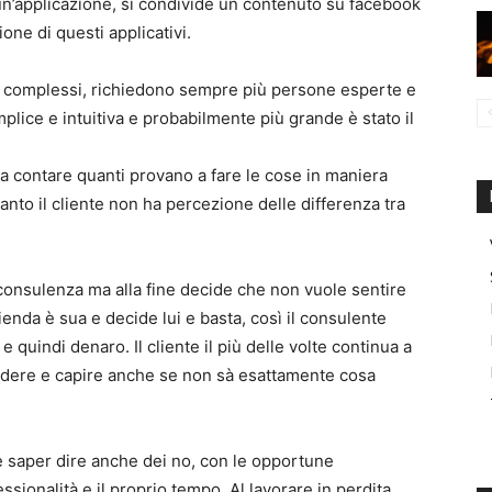
 un’applicazione, si condivide un contenuto su facebook
ione di questi applicativi.
iù complessi, richiedono sempre più persone esperte e
plice e intuitiva e probabilmente più grande è stato il
a contare quanti provano a fare le cose in maniera
to il cliente non ha percezione delle differenza tra
na consulenza ma alla fine decide che non vuole sentire
ienda è sua e decide lui e basta, così il consulente
 quindi denaro. Il cliente il più delle volte continua a
vedere e capire anche se non sà esattamente cosa
ne saper dire anche dei no, con le opportune
sionalità e il proprio tempo. Al lavorare in perdita,