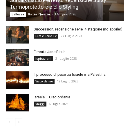
SunSilk Liscio Perfetto. Recensione Spray
Termoprotettore e olio Styling
Katia Querin
-
3 Giugno 2026
Bellezza
Succession, recensione serie, 4 stagione (no spoiler)
27 Luglio 2023
Film e Serie TV
È morta Jane Birkin
21 Luglio 2023
Ispirazioni
Il processo di pace tra Israele e la Palestina
12 Luglio 2023
Visto da me
Israele – Cisgiordania
6 Luglio 2023
Viaggi