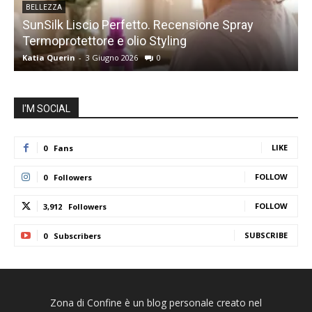
BELLEZZA
SunSilk Liscio Perfetto. Recensione Spray
Termoprotettore e olio Styling
s
Katia Querin
-
3 Giugno 2026
0
K
I'M SOCIAL
LIKE
0
Fans
FOLLOW
0
Followers
FOLLOW
3,912
Followers
SUBSCRIBE
0
Subscribers
Zona di Confine è un blog personale creato nel