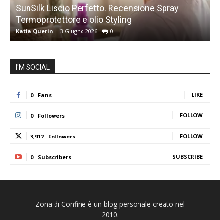
SunSilk Liscio Perfetto. Recensione Spray
Termoprotettore e olio Styling
s
Katia Querin
-
3 Giugno 2026
0
K
I'M SOCIAL
LIKE
0
Fans
FOLLOW
0
Followers
FOLLOW
3,912
Followers
SUBSCRIBE
0
Subscribers
Zona di Confine è un blog personale creato nel
2010.