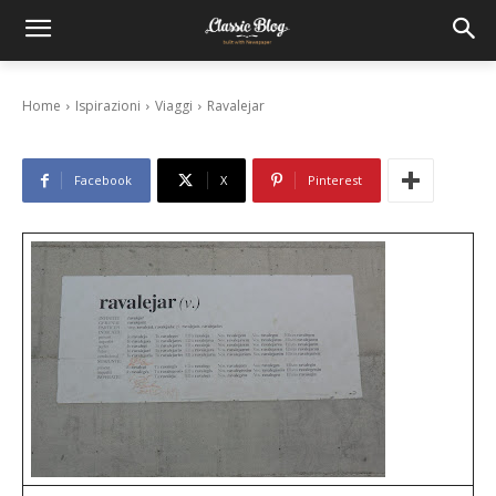
Ravalejar
27 Febbraio 2012
Home
Ispirazioni
Viaggi
Ravalejar
Facebook
X
Pinterest