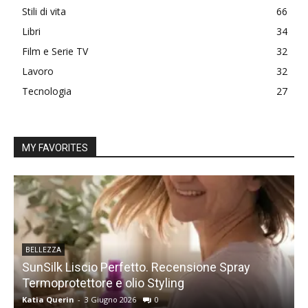
Stili di vita
66
Libri
34
Film e Serie TV
32
Lavoro
32
Tecnologia
27
MY FAVORITES
BELLEZZA
SunSilk Liscio Perfetto. Recensione Spray
Termoprotettore e olio Styling
s
Katia Querin
-
3 Giugno 2026
0
K