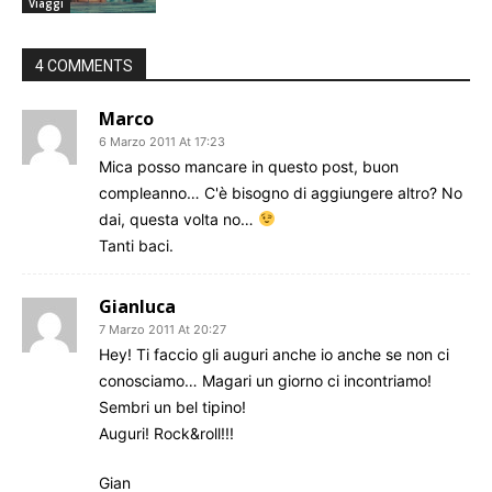
Viaggi
4 COMMENTS
Marco
6 Marzo 2011 At 17:23
Mica posso mancare in questo post, buon
compleanno… C'è bisogno di aggiungere altro? No
dai, questa volta no…
Tanti baci.
Gianluca
7 Marzo 2011 At 20:27
Hey! Ti faccio gli auguri anche io anche se non ci
conosciamo… Magari un giorno ci incontriamo!
Sembri un bel tipino!
Auguri! Rock&roll!!!
Gian