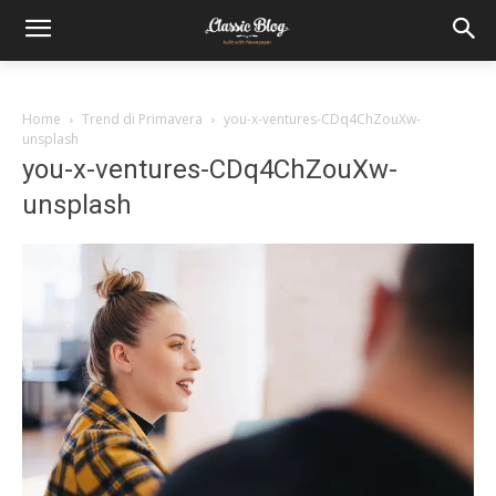
Home
Trend di Primavera
you-x-ventures-CDq4ChZouXw-
unsplash
you-x-ventures-CDq4ChZouXw-
unsplash