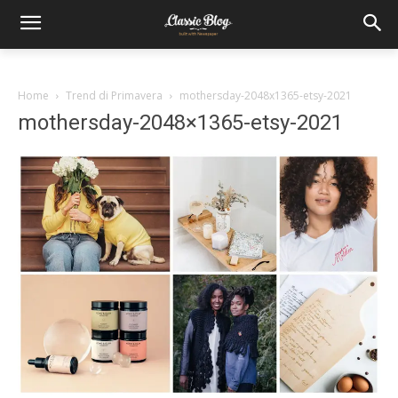
Home
Trend di Primavera
mothersday-2048x1365-etsy-2021
mothersday-2048×1365-etsy-2021