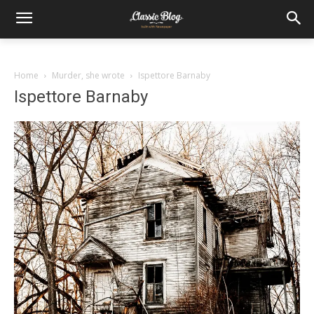
Home
Murder, she wrote
Ispettore Barnaby
Ispettore Barnaby