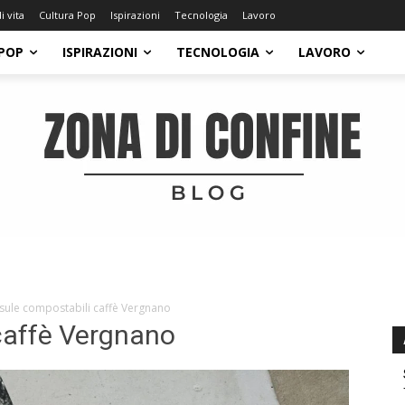
di vita
Cultura Pop
Ispirazioni
Tecnologia
Lavoro
POP
ISPIRAZIONI
TECNOLOGIA
LAVORO
sule compostabili caffè Vergnano
caffè Vergnano