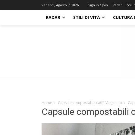
Radar
Stili 
venerdì, Agosto 7, 2026
Sign in / Join
RADAR
STILI DI VITA
CULTURA 
Home
Capsule compostabili caffè Vergnano
Cap
Capsule compostabili 