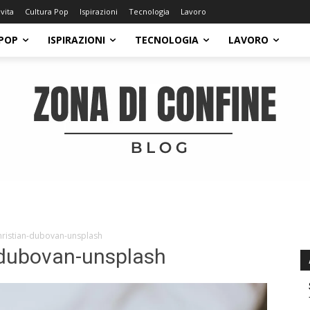
 vita
Cultura Pop
Ispirazioni
Tecnologia
Lavoro
POP
ISPIRAZIONI
TECNOLOGIA
LAVORO
christian-dubovan-unsplash
n-dubovan-unsplash