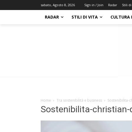
Radar
Stili di
sabato, Agosto 8, 2026
Sign in / Join
RADAR
STILI DI VITA
CULTURA 
Home
Tra sostenibilità e business
Sostenibilita-
Sostenibilita-christia