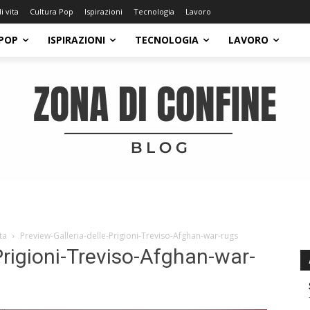
di vita
Cultura Pop
Ispirazioni
Tecnologia
Lavoro
POP
ISPIRAZIONI
TECNOLOGIA
LAVORO
ta
Preview-Galleria-delle-Prigioni-Treviso-Afghan-war-rugs
Prigioni-Treviso-Afghan-war-