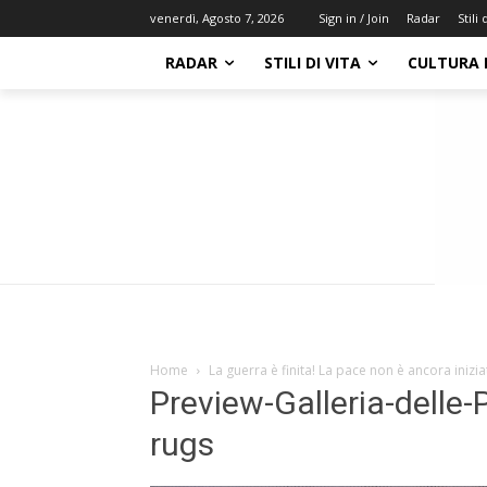
Radar
Stili 
venerdì, Agosto 7, 2026
Sign in / Join
RADAR
STILI DI VITA
CULTURA 
Home
La guerra è finita! La pace non è ancora inizia
Preview-Galleria-delle-
rugs