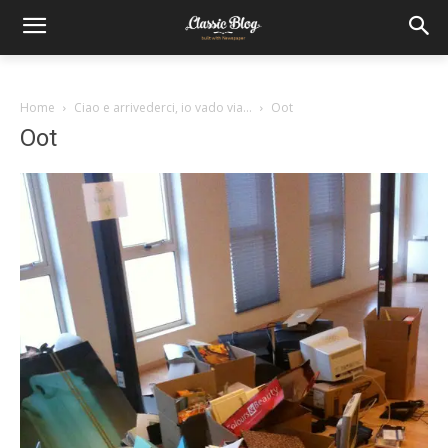
Home
Ciao e arrivederci, io vado via…
Oot
Oot