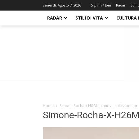
Radar
Stili 
venerdì, Agosto 7, 2026
Sign in / Join
RADAR
STILI DI VITA
CULTURA 
Home
Simone Rocha x H&M: la nuova collezione pr
Simone-Rocha-X-H26M