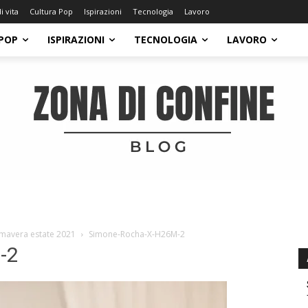
di vita
Cultura Pop
Ispirazioni
Tecnologia
Lavoro
POP
ISPIRAZIONI
TECNOLOGIA
LAVORO
imavera estate 2021
Simone-Rocha-X-H26M-2
-2