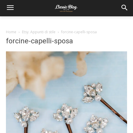
Home
Etsy. Appunti di stile
forcine-capelli-sposa
forcine-capelli-sposa