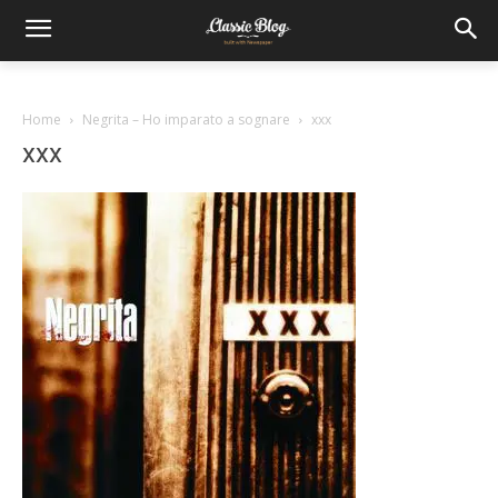
Home
Negrita – Ho imparato a sognare
xxx
xxx