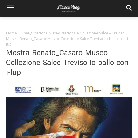
Home
Inaugurazione Museo Nazionale Collezione Salce – Treviso
Mostra-Renato_Casaro-Museo-Collezione-Salce-Treviso-Io-ballo-con-i-
lupi
Mostra-Renato_Casaro-Museo-
Collezione-Salce-Treviso-Io-ballo-con-
i-lupi