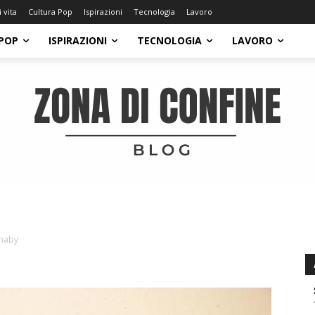
i vita
Cultura Pop
Ispirazioni
Tecnologia
Lavoro
POP
ISPIRAZIONI
TECNOLOGIA
LAVORO
rnaby