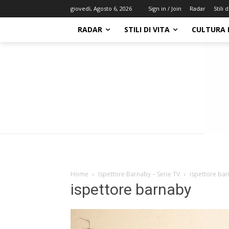
Radar
Stili d
giovedì, Agosto 6, 2026
Sign in / Join
RADAR
STILI DI VITA
CULTURA 
Home
Ispettore Barnaby – Serie TV
ispettore ba
ispettore barnaby