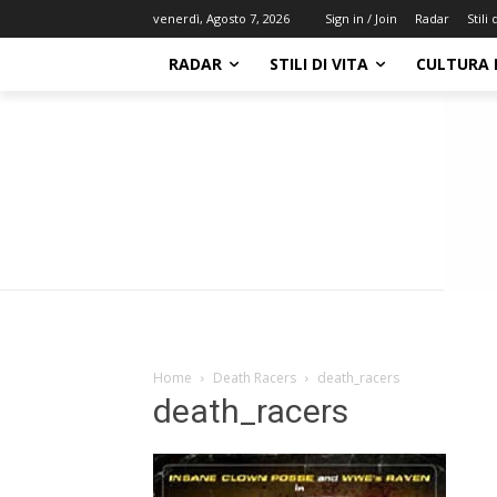
Radar
Stili 
venerdì, Agosto 7, 2026
Sign in / Join
RADAR
STILI DI VITA
CULTURA 
Home
Death Racers
death_racers
death_racers