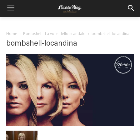
Home
Bombshel – La voce dello scandalo
bombshell-locandina
bombshell-locandina