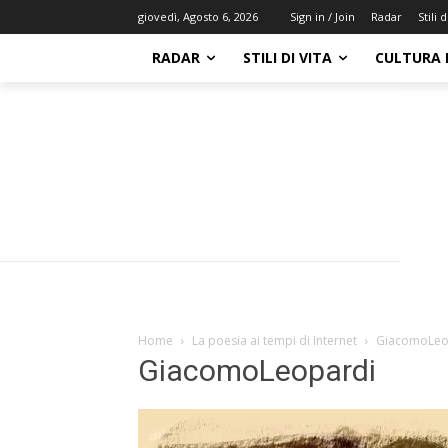
Radar
Stili d
giovedì, Agosto 6, 2026
Sign in / Join
RADAR
STILI DI VITA
CULTURA 
Home
La poesia ai tempi di Internet
GiacomoLeo
GiacomoLeopardi